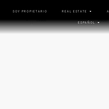
País
Ciudad
SOY PROPIETARIO
REAL ESTATE
Estado
Precio
ESPAÑOL