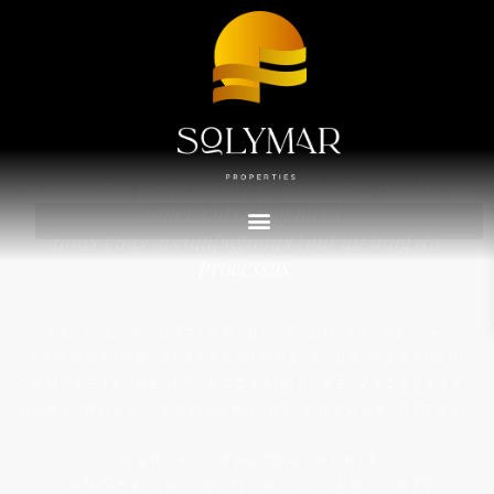
Advanced Search
Si vous êtes propriétaire et souhaitez vendre ou
louer votre logement,
nous vous accompagnons tout au long du
processus.
DE L’ÉVALUATION DU BIEN ET DE LA
PROMOTION STRATÉGIQUE À LA GESTION
COMPLÈTE DE LA LOCATION DE VACANCES,
NOUS NOUS OCCUPONS DE CHAQUE DÉTAIL
:
LICENCES, PHOTOGRAPHIE,
COMMERCIALISATION, ACCUEIL DES