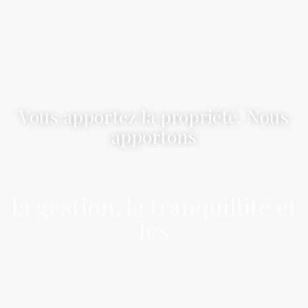
VOYAGEURS, MAINTENANCE ET
DÉCORATION.
Vous apportez la propriété. Nous
apportons
la gestion, la tranquillité et
les