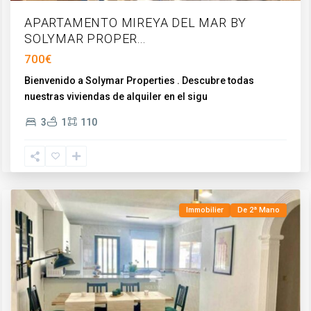
APARTAMENTO MIREYA DEL MAR BY
SOLYMAR PROPER...
700€
Bienvenido a Solymar Properties . Descubre todas
nuestras viviendas de alquiler en el sigu
...
Torre
3
1
110
del
Mar
,
Vélez-
Málaga
Immobilier
De 2ª Mano