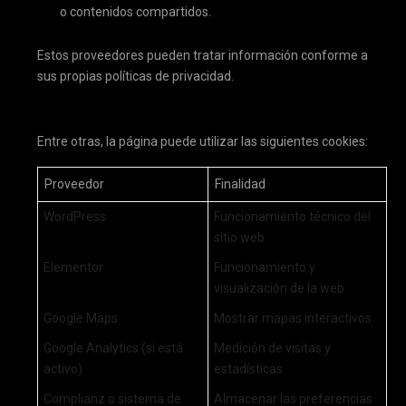
o contenidos compartidos.
Estos proveedores pueden tratar información conforme a
sus propias políticas de privacidad.
3. COOKIES UTILIZADAS EN ESTA WEB
Entre otras, la página puede utilizar las siguientes cookies:
Proveedor
Finalidad
WordPress
Funcionamiento técnico del
sitio web
Elementor
Funcionamiento y
visualización de la web
Google Maps
Mostrar mapas interactivos
Google Analytics (si está
Medición de visitas y
activo)
estadísticas
Complianz o sistema de
Almacenar las preferencias