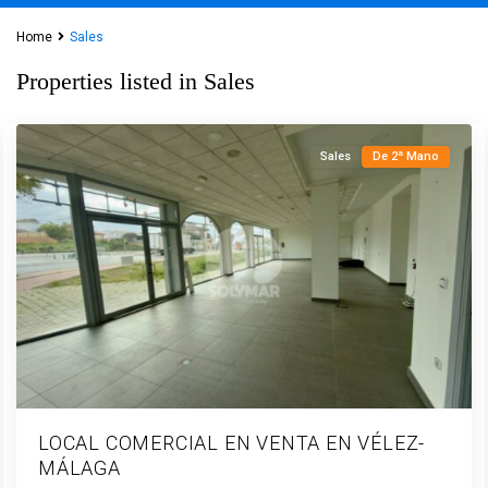
Téllez-
Nuevas
Home
Sales
Urbanizaciones
,
Properties listed in Sales
Vélez-
Málaga
Sales
De 2ª Mano
LOCAL COMERCIAL EN VENTA EN VÉLEZ-
MÁLAGA