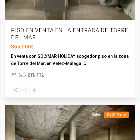
PISO EN VENTA EN LA ENTRADA DE TORRE
DEL MAR
365,000€
En venta con SOLYMAR HOLIDAY acogedor piso en la zona
de Torre del Mar, en Vélez-Málaga. C
...
Torre
3
2
112
del
Mar
,
Vélez-
Málaga
Sales
De 2ª Mano