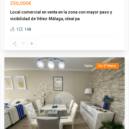
250,000€
Local comercial en venta en la zona con mayor paso y
visibilidad de Vélez-Málaga, ideal pa
...
Torre
1
148
del
Mar
,
Vélez-
Málaga
Sales
De 2ª Mano