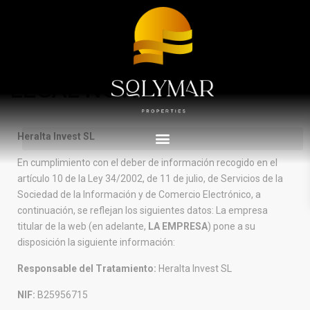
Advanced Search
Home
LEGAL NOTICE
LEGAL NOTICE
Heralta Invest SL
En cumplimiento con el deber de información recogido en el
artículo 10 de la Ley 34/2002, de 11 de julio, de Servicios de la
Sociedad de la Información y de Comercio Electrónico, a
continuación, se reflejan los siguientes datos: La empresa
titular de la web (en adelante,
LA EMPRESA
) pone a su
disposición la siguiente información:
Responsable del Tratamiento:
Heralta Invest SL
NIF:
B25956715