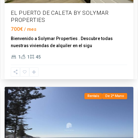
EL PUERTO DE CALETA BY SOLYMAR
PROPERTIES
700€
Bienvenido a Solymar Properties . Descubre todas
nuestras viviendas de alquiler en el sigu
...
1
1
45
El
Peñoncillo
,
Torrox
Rentals
De 2ª Mano