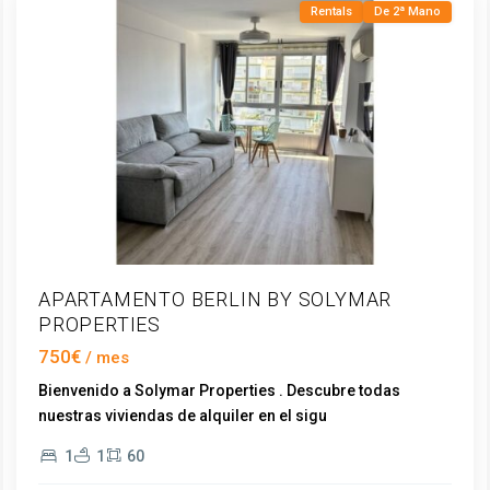
Rentals
De 2ª Mano
APARTAMENTO BERLIN BY SOLYMAR
PROPERTIES
750€
Bienvenido a Solymar Properties . Descubre todas
nuestras viviendas de alquiler en el sigu
...
Torre
1
1
60
del
Mar
,