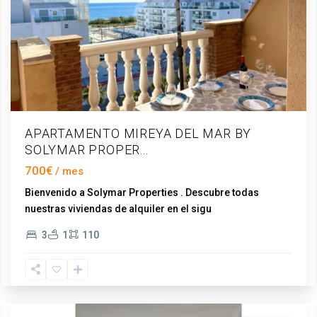
APARTAMENTO MIREYA DEL MAR BY
SOLYMAR PROPER...
700€
Bienvenido a Solymar Properties . Descubre todas
nuestras viviendas de alquiler en el sigu
...
Torre
3
1
110
del
Mar
,
Vélez-
Málaga