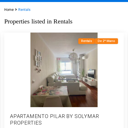
Torre
del
Home
Rentals
Mar
,
Properties listed in Rentals
Vélez-
Málaga
Rentals
De 2ª Mano
APARTAMENTO PILAR BY SOLYMAR
PROPERTIES