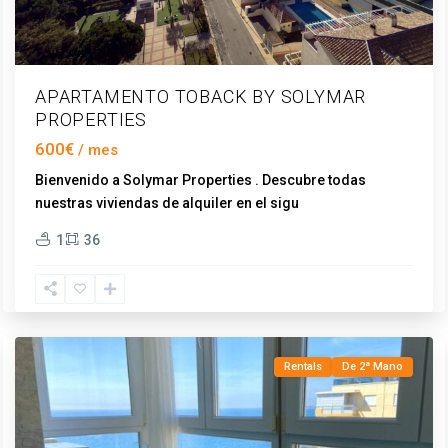
APARTAMENTO TOBACK BY SOLYMAR
PROPERTIES
600€
Bienvenido a Solymar Properties . Descubre todas
nuestras viviendas de alquiler en el sigu
...
1
36
Trayamar
,
Algarrobo
Rentals
De 2ª Mano