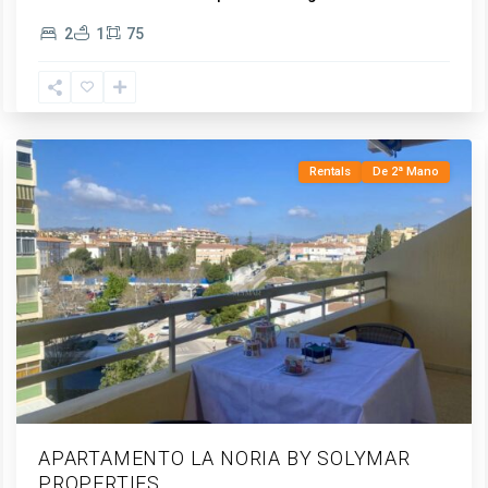
Torre
2
1
75
del
Mar
,
Vélez-
Málaga
Rentals
De 2ª Mano
APARTAMENTO LA NORIA BY SOLYMAR
PROPERTIES