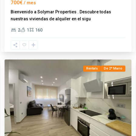
700€
Bienvenido a Solymar Properties . Descubre todas
Caleta
nuestras viviendas de alquiler en el sigu
...
de
2
1
160
Vélez-
Lagos
,
Vélez-
Málaga
Rentals
De 2ª Mano