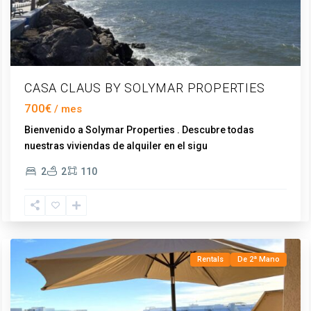
CASA CLAUS BY SOLYMAR PROPERTIES
700€
Bienvenido a Solymar Properties . Descubre todas
nuestras viviendas de alquiler en el sigu
...
2
2
110
Los
Llanos
,
Torrox
Rentals
De 2ª Mano