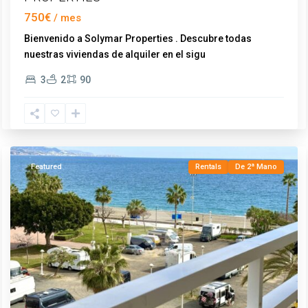
750€
Bienvenido a Solymar Properties . Descubre todas
nuestras viviendas de alquiler en el sigu
...
Torre
3
2
90
del
Mar
,
Vélez-
Málaga
Featured
Rentals
De 2ª Mano