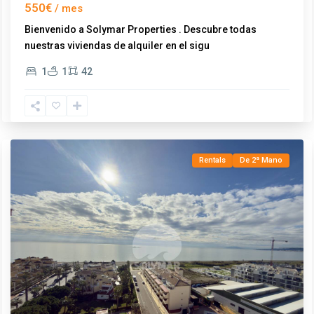
550€
Bienvenido a Solymar Properties . Descubre todas
nuestras viviendas de alquiler en el sigu
...
1
1
42
Los
Llanos
,
Torrox
Rentals
De 2ª Mano